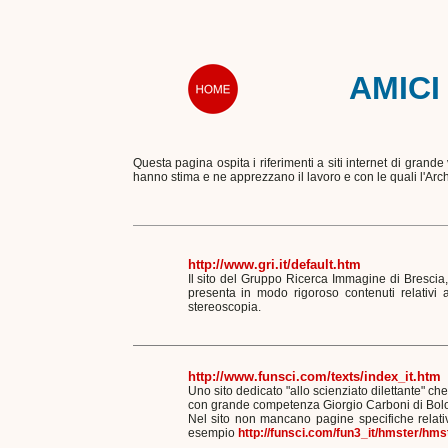
AMICI
Questa pagina ospita i riferimenti a siti internet di grande 
hanno stima e ne apprezzano il lavoro e con le quali l'Ar
http://www.gri.it/default.htm
Il sito del Gruppo Ricerca Immagine di Bresci
presenta in modo rigoroso contenuti relativi al
stereoscopia.
http://www.funsci.com/texts/index_it.htm
Uno sito dedicato "allo scienziato dilettante" che è
con grande competenza Giorgio Carboni di Bol
Nel sito non mancano pagine specifiche relati
esempio
http://funsci.com/fun3_it/hmster/hms